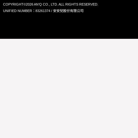
COPYRIGHT©2026 AN’Q CO., LTD. ALL RIGHTS RESERVED.
UNIFIED NUMBER：83261374 / 安安兒股份有限公司