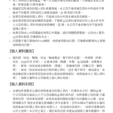
為了保障各位會員權益，第一次光臨本網站消費的顧客，只要確認完成交易
後，即會自動 升級為會員。
請確認您所提供的個人資料真實準確，本公司不會承擔您資料中所提供不準
確或不完整資 訊所造成之損害或錯誤，此 將須自行負責。
如果您拒絕提供個人資料，可能無法充分利用本網站某些服務。
請妥善保管您的會員帳號及密碼，不要將上述資料提供給任何人或允許任何
人以您的個人 資料申請或使用帳號、密 碼，本公司不會承擔任何不當使用
密碼之責任。
如果您與他人共用電腦或使用公共電腦，請記得關閉瀏覽器，以防他人看到
上述資料取得 您帳號的方法。
訂閱電子報只需提供Email帳號，使用者想取消訂閱，可聯繫相應網站之客服
協助取消訂閱。
【個人資料類別】
識別類（姓名、職稱、地址、聯絡電話、電子郵件信箱）、特徵類（年齡、
性別、出生年月 日等）、社會情況類（興趣、休閒、生活格調、消費模式
等）、教育、技術或其他專業類 （學歷）、受僱情形類（任職公司、職務
等）、其他（為完成收款或付款所需之資料、往來 電子郵件、網站留言、系
統自動紀錄之軌跡資訊及其他得以直接或間接識別，使用者身分之 個人資料
等），惟將以實際本公司取得之個人資料為限。
【個人資料利用】
本網站所蒐集足以識別使用者身分的個人資料，均僅供本公司、關係企業、
子公司及其日後成立之子公司或關係企業於其內部、依照蒐集之目的進 行處
理和利用，除非事先說明、或為完成提供服務或履行合約義務之必要、或依
照相關法令 規定或有權主管機關之命令或要求，否則本網站不會將足以識別
使用者身分的個人資料提供 給第三人（包括境內及境外）、或移作蒐集目的
以外之使用。本公司之員工，僅於其為您提 供產品或服務之需求範圍內，對