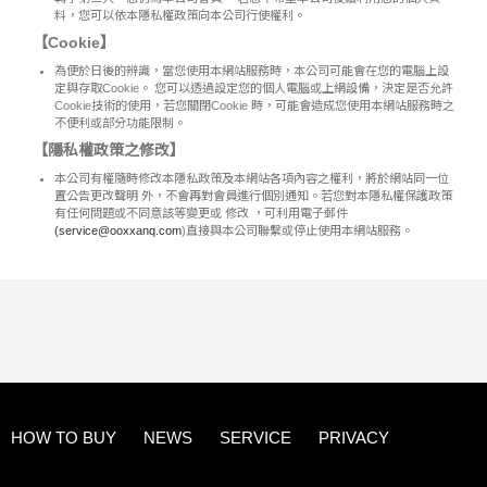
料，您可以依本隱私權政策向本公司行使權利。
【Cookie】
為便於日後的辨識，當您使用本網站服務時，本公司可能會在您的電腦上設
定與存取Cookie。 您可以透過設定您的個人電腦或上網設備，決定是否允許
Cookie技術的使用，若您關閉Cookie 時，可能會造成您使用本網站服務時之
不便利或部分功能限制。
【隱私權政策之修改】
本公司有權隨時修改本隱私政策及本網站各項內容之權利，將於網站同一位
置公告更改聲明 外，不會再對會員進行個別通知。若您對本隱私權保護政策
有任何問題或不同意該等變更或 修改 ，可利用電子郵件
(
service@ooxxanq.com
)直接與本公司聯繫或停止使用本網站服務。
HOW TO BUY
NEWS
SERVICE
PRIVACY