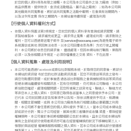
於您的個人資料得為有限之接觸。本公司及本公司委外之協 力廠商（例如：
商品供應商、提供物流、金流或活動贈品、展示品之廠商）；如為本公司與
其他廠商共同蒐集者，將於該共同蒐集之活動中載明。在會員有效期間內，
以及法令所定應 保存之期間內，本網站會持續保管、處理及利用
【行使個人資料權利方式】
依個人資料保護法第3條規定，您就您的個人資料享有查詢或請求閱覽、請
求製給複製本、 請求補充或更正、請求停止蒐集、處理或利用、請求刪除之
權利。您可以透過寄送電子郵件 至(
service@ooxxanq.com
)為避免電子郵件
系統漏信或其他 原因無法收悉，以本公司回覆收悉為準）方式行使上開權
利，本公司將於收悉您的請求後， 儘速處理。但因本網站執行職務、業務所
必須，以及依相關法令規定，必須存檔備查之交易 資料，不在此限。
【個人資料蒐集、處理及利用說明】
本公司可能透過Facebook或類似社群服務系統，於取得您的同意後，將部分
本網站的資訊發 布於您的社群活動資訊頁面，若您不同意該等訊息之發布，
請您勿點選同意鍵，或於事後透 過各該社群服務之會員機制移除該等資訊或
拒絕本網站繼續發布相關訊息。若有任何問題， 仍可與本公司聯絡，本公司
將協助您確認、處理相關問題。若您所填寫之送貨地址、聯絡人、 聯絡方式
等非您本人之個人資料，您同意已取得各該當事人之同意提供予本公司，並
已代本 公司就前開法定告知事項予以告知。除依法應提供予司法、檢調機
關、相關主管機關，或與 本公司協力廠商為執行相關活動必要範圍之利用
外，本公司將不會任意將您的個人資料提供 予第三人。當本公司或本網站全
部或部分分割、獨立子公司經營、被其他第三者購併或收購 資產，導致經營
權轉換時，本公司會於事前將相關細節公告於本網站，且本公司或本網站所
擁有之全部或部分使用者資訊亦可能在經營權轉換的狀況下移轉給第三人。
惟限於與該經營 權轉換服務相關之個人資料。若本公司或本網站部分營運移
轉予第三人，您仍為本公司會員， 若您不希望本公司後續利用您的個人資