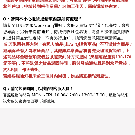
**
如想申請購物金結清至您的戶頭，可至會員中心申請購物金結清至
您的戶頭，申請後到帳作業需
7-14
個工作天，屆時還請您留意。
Q
：請問不小心退貨退錯東西該如何處理？
請您
至LINE客服@ooxxanq
通知，客服人員
待
收到退回包裹後，會與
您確認；另若未提前通知，待我們收到包裹後，將會直接依照實際收
到退貨商品受理退貨，不再另行通知，煩請您留意確認申請商品。
※ 若退回包裹內附上有私人物品
(
非
An'Q
販售商品
) /
不可退貨之商品
/
經確認若有人為瑕疵商品，其他無異常商品將會先受理退貨退款，上
述商品將會聯繫消費者並以運費到付方式退回
(
黑貓宅配運費
130-170
元不等
)
，不符退貨之貨品退回時間，將於發信通知且得到您同意後，
約
3-5
個工作天寄出。
若經客服通知後未於三個月內回覆，物品將直接報銷處理。
請問甚麼時間可以找的到客服人員？
Q
：
客服服務時間為
服務時間來
MON.~FRI. 10:00-12:00 / 13:00-17:00，
訊客服皆會盡快回覆，謝謝您。