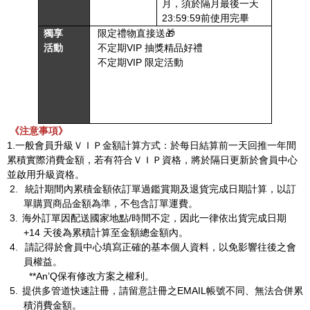
月，須於隔月最後一天
23:59:59
前使用完畢
獨享
限定禮物直接送
🎁
活動
不定期
VIP
抽獎精品好禮
不定期
VIP
限定活動
《注意事項》
1.
一般會員升級ＶＩＰ金額計算方式：於每日結算前一天回推一年間
累積實際消費金額，若有符合ＶＩＰ資格，將於隔日更新於會員中心
並啟用升級資格。
2.
統計期間內累積金額依訂單過鑑賞期及退貨完成日期計算，以訂
單購買商品金額為準，不包含訂單運費。
3.
海外訂單因配送國家地點
/
時間不定，因此一律依出貨完成日期
+14
天後為累積計算至金額總金額內。
4.
請記得於會員中心填寫正確的基本個人資料，以免影響往後之會
員權益。
**An’Q
保有修改方案之權利。
5.
提供多管道快速註冊，請留意註冊之
EMAIL
帳號不同、無法合併累
積消費金額。