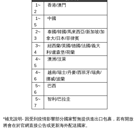
1~
香港
/
澳門
2
1~
中國
5
2~
泰國
/
韓國
/
馬來西亞
/
新加坡
/
加
3
拿大
/
日本
/
菲律賓
3~
紐西蘭
/
英國
/
德國
/
法國
/
義大
4
利
/
盧森堡
/
荷蘭
4~
澳洲
/
汶萊
5
4~
越南
/
瑞士
/
丹麥
/
西班牙
/
瑞典
/
6
挪威
/
波蘭
5~
巴西
6
5~
智利
/
巴拉圭
7
*
補充說明
-
因受到疫情影響部分國家暫無提供進出口包裹，若有開放
將會在於官網直接公告或更新海外配送國家。