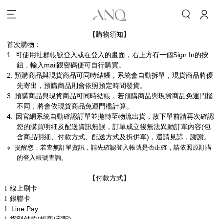
【購物須知】
首次購物：
1.
可使用社群帳號登入或在登入的畫面，右上方有一個
Sign In
的按
鈕，輸入
mail
跟密碼便可自行購買。
2. 預購商品與現貨商品可同時結帳，系統會自動拆單，現貨商品將優
先寄出，預購商品則會依照預定時間發貨。
3. 預購商品與現貨商品可同時結帳，若預購商品與現貨商品免運門檻
不同，將會依現貨商品免運門檻計算。
4
.
因官網系統自動確認訂單並拋轉至物流出貨，故下單前請再次確認
您的購買明細及配送資訊無誤，訂單成立後無法異動訂單內容
(
包
含商品明細、付款方式、配送方式及拆併單
)
，還請見諒，謝謝。
※
提醒您，若查無訂單資訊，請先確認登入帳號是否正確，請依照原訂購
的登入帳號查詢。
【付款方式】
線上刷卡
l
銀聯卡
l
Line Pay
l