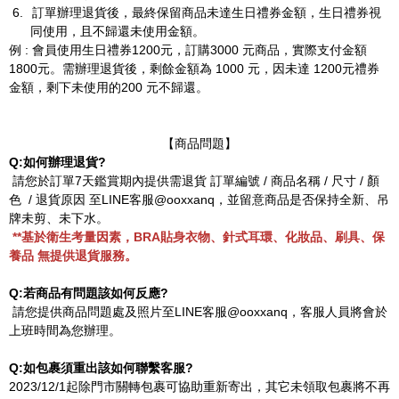
6.
訂單辦理退貨後，最終保留商品未達生日禮券金額，生日禮券視
同使用，且不歸還未使用金額。
例
:
會員使用生日禮券
1200
元，訂購
3000
元商品，實際支付金額
1800
元。需辦理退貨後，剩餘金額為
1000
元，因未達
1200
元禮券
金額，剩下未使用的
200
元不歸還。
【商品問題】
Q:
如何辦理退貨
?
請您於訂單
7
天鑑賞期內提供需退貨 訂單編號
/
商品名稱
/
尺寸
/
顏
色
/
退貨原因 至LINE客服@ooxxanq，並留意商品是否保持全新、吊
牌未剪、未下水。
**
基於衛生考量因素，
BRA
貼身衣物、針式耳環、化妝品、刷具、保
養品 無提供退貨服務。
Q:
若商品有問題該如何反應
?
請您提供商品問題處及照片
至LINE客服@ooxxanq
，客服人員將會於
上班時間為您辦理。
Q:
如包裹須重出該如何聯繫客服
?
2023/12/1
起除門市關轉包裹可協助重新寄出，其它未領取包裹將不再