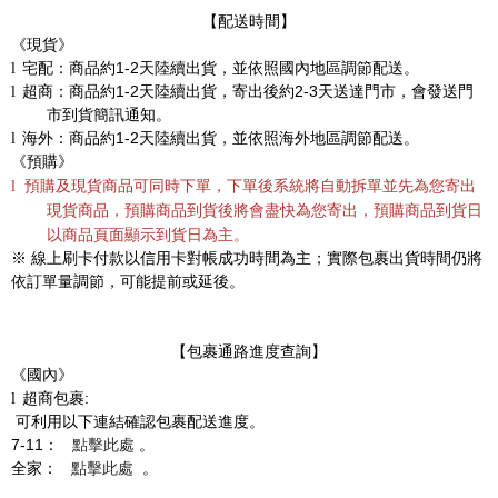
【配送時間】
《現貨》
宅配：商品約
1-2
天陸續出貨，並依照國內地區調節配送。
l
超商：商品約
1-2
天陸續出貨，寄出後約
2-3
天送達門市，會發送門
l
市到貨簡訊通知。
海外：商品約
1-2
天陸續出貨，並依照海外地區調節配送。
l
《預購》
預購及現貨商品可同時下單，下單後系統將自動拆單並先為您寄出
l
現貨商品，預購商品到貨後將會盡快為您寄出，預購商品到貨日
以商品頁面顯示到貨日為主。
※ 線上刷卡付款以信用卡對帳成功時間為主；實際包裹出貨時間仍將
依訂單量調節，可能提前或延後。
【包裹通路進度查詢】
《國內》
超商包裹
:
l
可利用以下連結確認包裹配送進度。
7-11
：
點擊此處
。
全家：
點擊此處
。