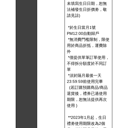
未填寫生日日期，恕無
法補發生日折價劵，敬
請見諒
)
*
於生日當月
1
號
PM12:00
自動歸戶
*
無消費門檻限制，限使
用於商品折抵，運費除
外
*
僅提供單筆訂單使用，
不得拆分額度於不同訂
單
*
須於隔月最後一天
23:59:59
前使用完畢
(
若訂購預購商品
/
商品
退貨後，禮券已過使用
期限，恕無法提供再次
使用
)
**2023
年
1
月起，生日
禮劵使用期限改為
2
個