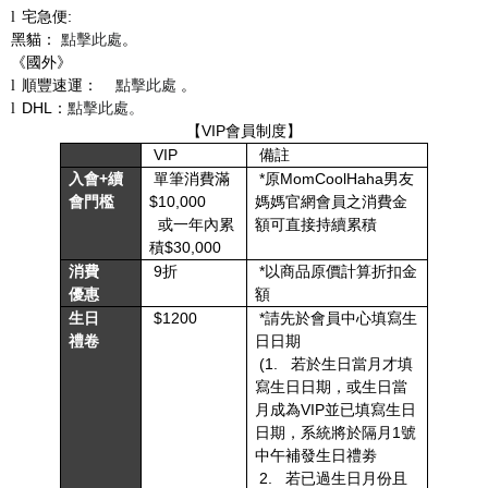
宅急便
:
l
黑貓：
點擊此處
。
《國外》
順豐速運：
點擊此處
。
l
DHL
：
點擊此處。
l
【
VIP
會員制度】
VIP
備註
入會
+
續
單筆消費滿
*
原
MomCoolHaha
男友
會門檻
$10,000
媽媽官網會員之消費金
或一年內累
額可直接持續累積
積
$30,000
消費
9
折
*
以商品原價計算折扣金
優惠
額
生日
$1200
*
請先於會員中心填寫生
禮卷
日日期
(1.
若於生日當月才填
寫生日日期，或生日當
月成為
VIP
並已填寫生日
日期，系統將於隔月
1
號
中午補發生日禮劵
2.
若已過生日月份且