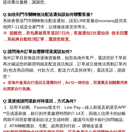
提供重出服務，謝謝您。
Q:
如收到門市關轉無法配送通知該如何聯繫客服
?
系統會發送門市關轉無法配送通知，請
至LINE客服@ooxxanq
提供其
他間
7-11
或是全家門市，以便修改後安排寄出。
※
提醒您，若包裹被異常退回
7
日內，客服通知
3
次通知信
後未回覆
，系統將自動取消訂單，還請您留意。
Q:
請問海外訂單如需辦理退貨該如何
?
海外訂單目前無提供退換貨服務，如您為海外客戶，還請您於下單前
再次確認您的購買明細及配送資訊無誤，訂單成立後無法異動訂單內
容
(
包含商品明細、付款方式、配送方式及拆併單
)
，還請見諒，謝謝
您！
※
若海外會員自行退回且運費到付，An'Q一律拒收，而運費及相關費用將
由買家自行負擔。
Q:
退貨後請問退款何時退回，方式為何
?
1.
信用卡結帳、
Fasney
後支付、Line Pay→線上刷退及刷退至
APP
**
完成退刷後，銀行的作業處裡時間約
7-14
天，因個人信用卡的結帳
周期不同而影響退刷款項之完成時間，建議可向開卡銀行詢問確認。
2.
ATM
轉帳匯款、宅配、超商貨到付款 → 購物金返還