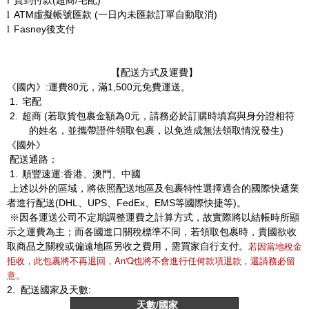
貨到付款
(
超商
/
宅配
)
l
ATM
虛擬帳號匯款
(
一日內未匯款訂單自動取消
)
l
Fasney
後支付
l
【配送方式及運費】
《國內》
:
運費
80
元，滿
1,500
元免費運送。
1.
宅配
2.
超商
(
若取貨包裹金額為
0
元，請務必於訂購時填寫與身分證相符
的姓名，並攜帶證件領取包裹，以免造成無法領取情況發生
)
《國外》
配送通路：
1.
順豐速運
:
香港、澳門、中國
上述以外的區域，將依照配送地區及包裹特性選擇適合的國際快遞業
者進行配送
(DHL
、
UPS
、
FedEx
、
EMS
等國際快捷等
)
。
※因各運送公司不定期調整運費之計算方式，故實際將以結帳時所顯
示之運費為主；而各國進口關稅標準不同，若領取包裹時，貴國欲收
若因當地稅金
取商品之關稅或偏遠地區另收之費用，需買家自行支付。
拒收，此包裹將不再退回，An'Q也將不會進行任何款項退款，還請務必留
意。
2.
配送國家及天數
:
天數
/
國家