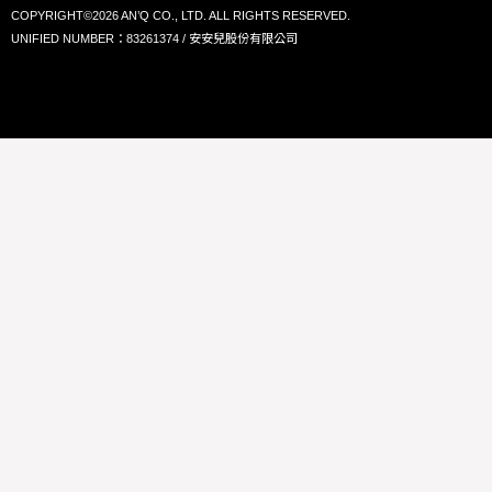
COPYRIGHT©2026 AN’Q CO., LTD. ALL RIGHTS RESERVED.
UNIFIED NUMBER：83261374 / 安安兒股份有限公司