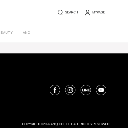
SEARCH
MYPAGE
BEAUTY
ANQ
COPYRIGHT©2026 AN’Q CO., LTD. ALL RIGHTS RESERVED.