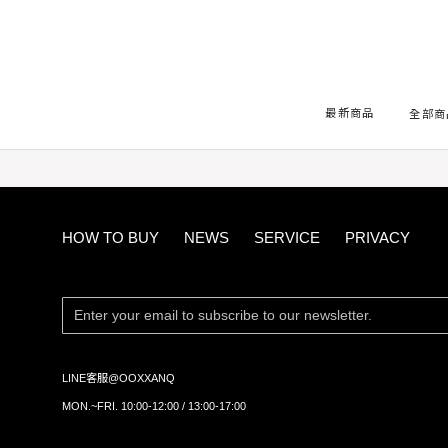
首頁
ANQ Beauty
彩妝/刷具
ANQ BEAUTY #006
最新商品
全部商
HOW TO BUY
NEWS
SERVICE
PRIVACY
LINE客服@OOXXANQ
MON.~FRI. 10:00-12:00 / 13:00-17:00