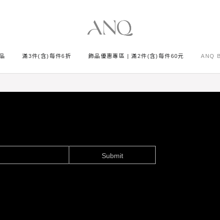
品
滿3件(含)每件6折
飾品優惠專區 | 滿2件(含)每件60元
ANQ 
Submit