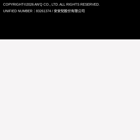
COPYRIGHT©2026 AN’Q CO., LTD. ALL RIGHTS RESERVED.
UNIFIED NUMBER：83261374 / 安安兒股份有限公司