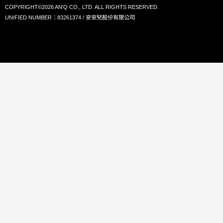
COPYRIGHT©2026 AN’Q CO., LTD. ALL RIGHTS RESERVED.
UNIFIED NUMBER：83261374 / 安安兒股份有限公司